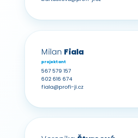
Milan
Fiala
projektant
567 579 157
602 616 674
fiala@profi-ji.cz