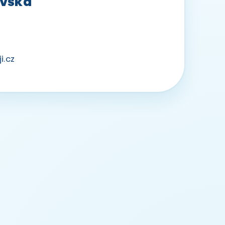
vská
i.cz