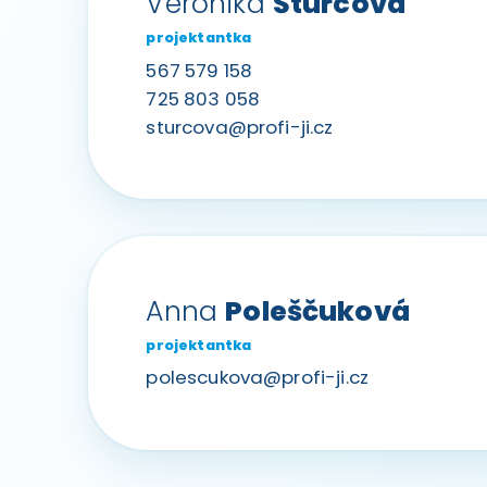
Veronika
Šturcová
projektantka
567 579 158
725 803 058
sturcova@profi-ji.cz
Anna
Poleščuková
projektantka
polescukova@profi-ji.cz