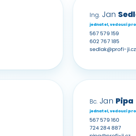
Jan
Sed
Ing.
jednatel, vedoucí pr
567 579 159
602 767 185
sedlak@profi-ji.c
Jan
Pipa
Bc.
jednatel, vedoucí pr
567 579 160
724 284 887
pipa@profi-ji.cz