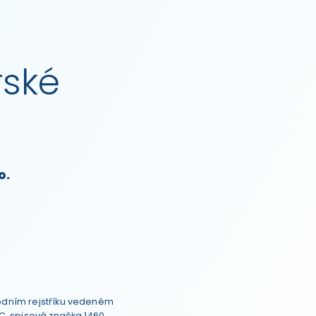
rské
o.
odním rejstříku vedeném
C, spisová značka 1460