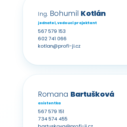
Bohumil
Kotlán
Ing.
jednatel, vedoucí projektant
567 579 153
602 741 066
kotlan@profi-ji.cz
Romana
Bartušková
asistentka
567 579 151
734 574 455
bartuskova@profi-ji.cz