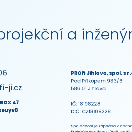
rojekční a inžený
06
PROfi Jihlava, spol. s r.
Pod Příkopem 933/6
i-ji.cz
586 01 Jihlava
 BOX 47
IČ: 18198228
seuyv8
DIČ: CZ18198228
Společnost je zapsána v obch
Krajským soudem v Brně, oddíl 