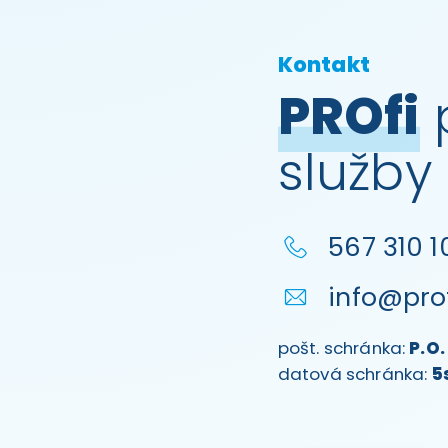
Kontakt
PROfi
p
služby
567 310 1
info@prof
pošt. schránka:
P.O.
datová schránka:
5