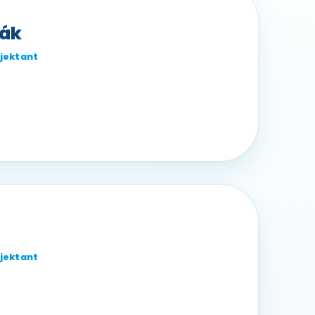
lák
ojektant
z
ojektant