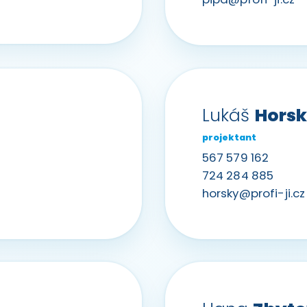
Lukáš
Hors
projektant
567 579 162
724 284 885
horsky@profi-ji.cz