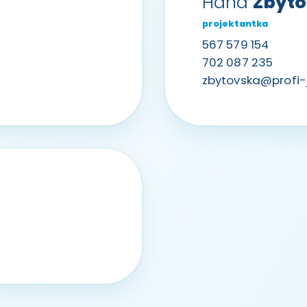
Hana
Zbyto
projektantka
567 579 154
702 087 235
zbytovska@profi-j